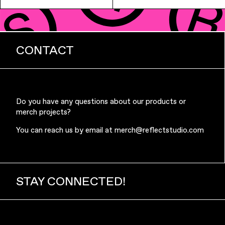
Office Supplies
Sustainability
CONTACT
Do you have any questions about our products or
merch projects?
Culture & Arts
You can reach us by email at
merch@reflectstudio.com
STAY CONNECTED!
Accessories
About Us