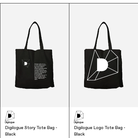
Finance & Banking
Food & Beverage
Flask
Stores
Music & Entertainment
Manufacturing
Retail
Our Services
Digilogue Story Tote Bag -
Digilogue Logo Tote Bag -
Black
Black