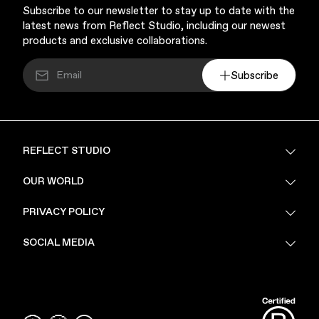
Subscribe to our newsletter to stay up to date with the
latest news from Reflect Studio, including our newest
products and exclusive collaborations.
Subscribe
Finance & Banking
REFLECT STUDIO
FAQ
OUR WORLD
About Us
PRIVACY POLICY
Sustainability
Stores
Privacy Policy
SOCIAL MEDIA
PoV
Security
Terms & Conditions
Instagram
Bags
Linkedin