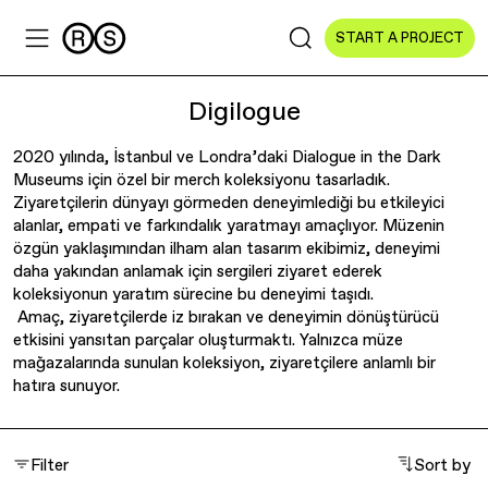
START A PROJECT
Digilogue
2020 yılında, İstanbul ve Londra’daki Dialogue in the Dark
Museums için özel bir merch koleksiyonu tasarladık.
Sectors
Ziyaretçilerin dünyayı görmeden deneyimlediği bu etkileyici
alanlar, empati ve farkındalık yaratmayı amaçlıyor. Müzenin
özgün yaklaşımından ilham alan tasarım ekibimiz, deneyimi
All Sectors
daha yakından anlamak için sergileri ziyaret ederek
koleksiyonun yaratım sürecine bu deneyimi taşıdı.
Culture & Arts
Amaç, ziyaretçilerde iz bırakan ve deneyimin dönüştürücü
etkisini yansıtan parçalar oluşturmaktı. Yalnızca müze
NGOs & Foundations
mağazalarında sunulan koleksiyon, ziyaretçilere anlamlı bir
hatıra sunuyor.
Technology
Education
Filter
Sort by